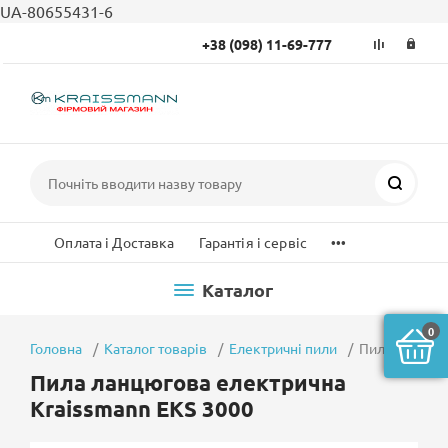
UA-80655431-6
+38 (098) 11-69-777
Пошук
...
Оплата і Доставка
Гарантія і сервіс
Каталог
0
Головна
Каталог товарів
Електричні пили
Пила ланцюго
Пила ланцюгова електрична
Kraissmann EKS 3000