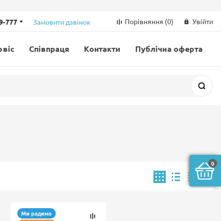
Порівняння
(0)
Увійти
69-777
Замовити дзвінок
рвіс
Співпраця
Контакти
Публічна оферта
Пош
0
Ми радимо