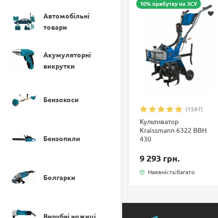
10% прибутку на ЗСУ
Автомобільні
товари
Акумуляторні
викрутки
Бензокоси
(1597)
Культиватор
Kraissmann 6322 BBH
Бензопили
430
9 293 грн.
Наявність:багато
Болгарки
Вирубні ножиці