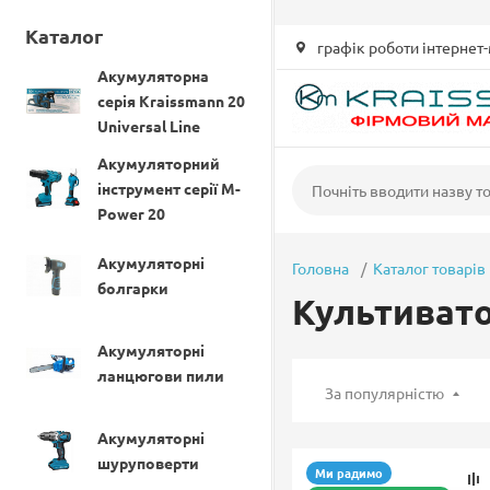
UA-80655431-6
Каталог
графік роботи інтернет-
Акумуляторна
серія Kraissmann 20
Universal Line
Акумуляторний
інструмент серії M-
Power 20
Акумуляторні
Головна
Каталог товарів
болгарки
Культиват
Акумуляторні
ланцюгови пили
За популярністю
Акумуляторні
шуруповерти
Ми радимо