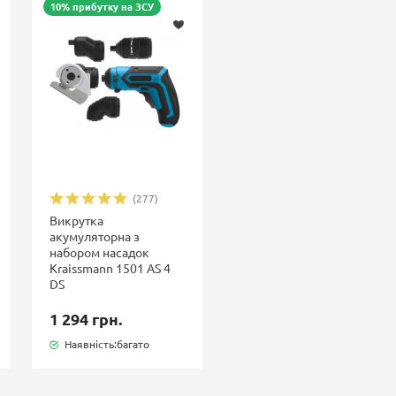
10% прибутку на ЗСУ
(277)
Викрутка
акумуляторна з
набором насадок
Kraissmann 1501 AS 4
DS
1 294 грн.
Наявність:багато