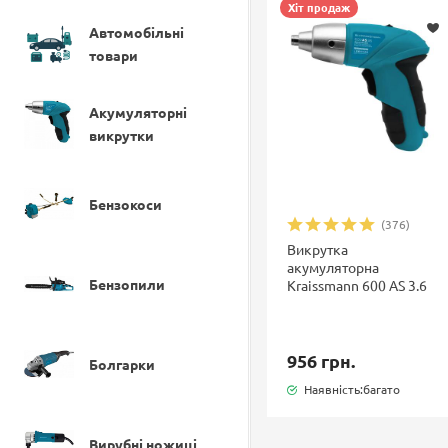
Хіт продаж
Автомобільні
товари
Акумуляторні
викрутки
Бензокоси
(376)
Викрутка
акумуляторна
Бензопили
Kraissmann 600 AS 3.6
956 грн.
Болгарки
Наявність:багато
Вирубні ножиці