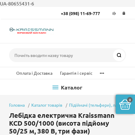
UA-80655431-6
+38 (098) 11-69-777
Пошук
...
Оплата і Доставка
Гарантія і сервіс
Каталог
0
Головна
Каталог товарів
Підіймачі (тельфери), ланцюгови 
Лебідка електрична Kraissmann
KCD 500/1000 (висота підйому
50/25 м, 380 В, три фази)