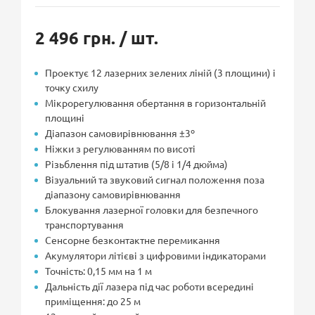
2 496 грн.
/ шт.
Проектує 12 лазерних зелених ліній (3 площини) і
точку схилу
Мікрорегулювання обертання в горизонтальній
площині
Діапазон самовирівнювання ±3º
Ніжки з регулюванням по висоті
Різьблення під штатив (5/8 і 1/4 дюйма)
Візуальний та звуковий сигнал положення поза
діапазону самовирівнювання
Блокування лазерної головки для безпечного
транспортування
Сенсорне безконтактне перемикання
Акумулятори літієві з цифровими індикаторами
Точність: 0,15 мм на 1 м
Дальність дії лазера під час роботи всередині
приміщення: до 25 м