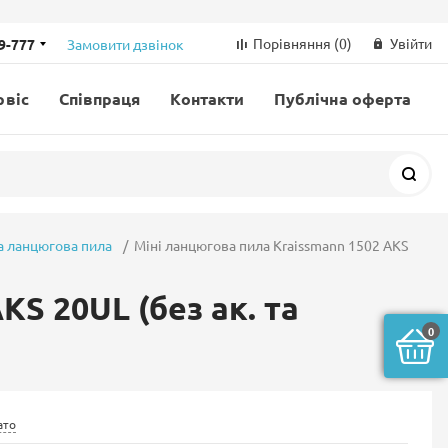
Порівняння
(0)
Увійти
69-777
Замовити дзвінок
рвіс
Співпраця
Контакти
Публічна оферта
Пош
 ланцюгова пила
Міні ланцюгова пила Kraissmann 1502 AKS
KS 20UL (без ак. та
0
ато