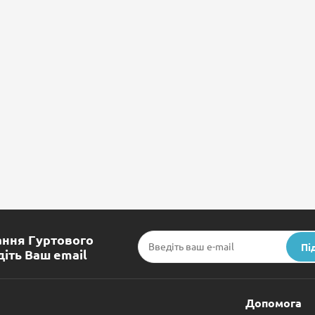
ння Гуртового
Пі
іть Ваш email
Допомога