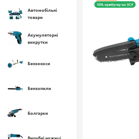
10% прибутку на ЗСУ
Автомобільні
товари
Акумуляторні
викрутки
Бензокоси
Бензопили
Болгарки
Вирубні ножиці