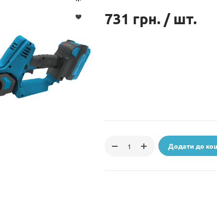
731 грн.
/ шт.
Додати до ко