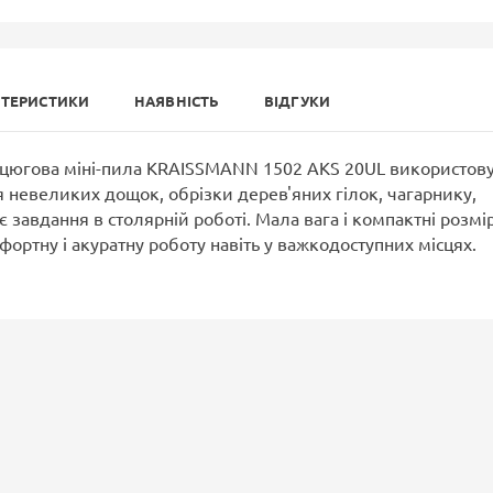
КТЕРИСТИКИ
НАЯВНІСТЬ
ВІДГУКИ
цюгова міні-пила KRAISSMANN 1502 AKS 20UL використову
невеликих дощок, обрізки дерев'яних гілок, чагарнику,
 завдання в столярній роботі. Мала вага і компактні розмі
ортну і акуратну роботу навіть у важкодоступних місцях.