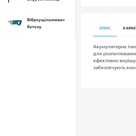
Віброущільнювач
бетону
ОПИС
ХАРА
Акумуляторна лан
Відбійні молотки
для розпилювання 
ефективно вирішує
забезпечують комф
Газонокосарки
Гайковерти
Гравери