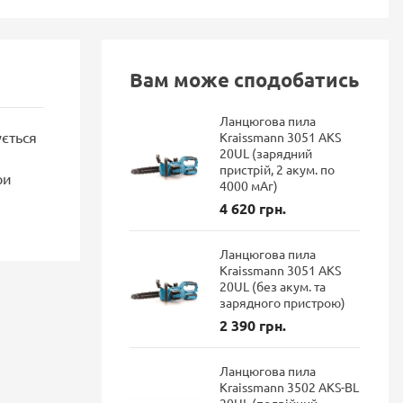
Вам може сподобатись
Ланцюгова пила
ється
Kraissmann 3051 AKS
20UL (зарядний
пристрій, 2 акум. по
ри
4000 мАг)
4 620 грн.
Ланцюгова пила
Kraissmann 3051 AKS
20UL (без акум. та
зарядного пристрою)
2 390 грн.
Ланцюгова пила
Kraissmann 3502 AKS-BL
20UL (подвійний