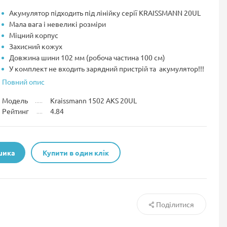
Акумулятор підходить під лінійку серії KRAISSMANN 20UL
Мала вага і невеликі розміри
Міцний корпус
Захисний кожух
Довжина шини 102 мм (робоча частина 100 см)
У комплект не входить зарядний пристрій та акумулятор!!!
Повний опис
Модель
Kraissmann 1502 AKS 20UL
Рейтинг
4.84
шика
Купити в один клік
Поділитися