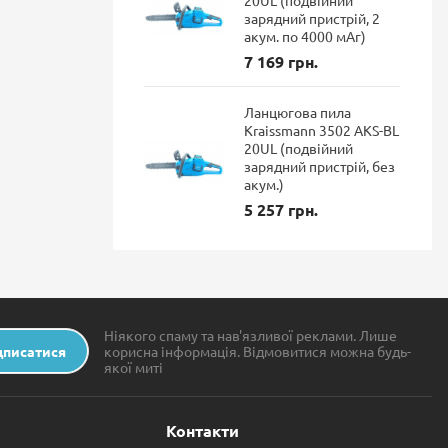
зарядний пристрій, 2
акум. по 4000 мАг)
7 169 грн.
Ланцюгова пила
Kraissmann 3502 AKS-BL
20UL (подвійний
зарядний пристрій, без
акум.)
5 257 грн.
Ніякого спаму та нав'язливої реклами. Лише
дписатися
корисна інформація. Відмовитися можна будь-
якої миті
Контакти