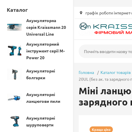
UA-80655431-6
Каталог
графік роботи інтернет-
Акумуляторна
серія Kraissmann 20
Universal Line
Акумуляторний
інструмент серії M-
Power 20
Акумуляторні
Головна
Каталог товарів
болгарки
20UL (без ак. та зарядного
Міні ланцю
Акумуляторні
зарядного 
ланцюгови пили
Акумуляторні
шуруповерти
Краща ціна