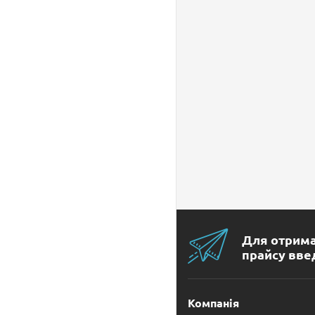
Дискові пилки
Дрилі електричні
Електричні коси
Електричні пили
Заточувальні
Для отрима
прайсу введ
машини
Зварювальний
Компанія
апарат ручний