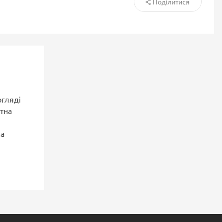
Поділитися
огляді
тна
ка