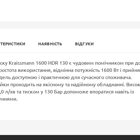
КТЕРИСТИКИ
НАЯВНІСТЬ
ВІДГУКИ
ску Kraissmann 1600 HDR 130 є чудовим помічником при д
остота використання, відмінна потужність 1600 Вт і прийня
дель доступною і практичною для сучасного споживача.
ки проходить на якісному та надійному обладнанні. Висо
,0 л/хв та тиском у 130 Бар допоможе впоратися навіть із
еннями.